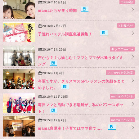
mama祭
2016年10月1日
mamaたちが笑う時間
♪お知らせ
2016年7月12日
子連れパステル講座急遽募集！！
キラニコmama
2016年1月29日
吉かも？！も愉しむ！ママとママが出逢うタイミ
ング
いしかわ文化教室
2016年1月4日
今更ですが、クリスマスSPレッスンの笑顔をまと
めました。
mamaイベント
2015年12月25日
毎日ママと活動できる場所が、私のパワースポッ
ト！
mamaイベント
2015年12月9日
mama育講座！子育てはママ育て…。