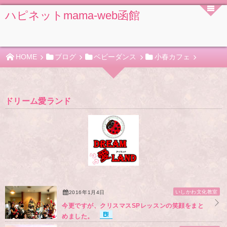
ハピネットmama-web函館
HOME
ブログ
ベビーダンス
小春カフェ
ドリーム愛ランド
いしかわ文化教室
2016年1月4日
今更ですが、クリスマスSPレッスンの笑顔をまと
めました。