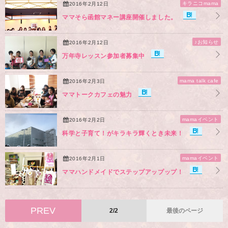
キラニコmama
2016年2月12日
ママそら函館マネー講座開催しました。
♪お知らせ
2016年2月12日
万年寺レッスン参加者募集中
mama talk cafe
2016年2月3日
ママトークカフェの魅力
mamaイベント
2016年2月2日
科学と子育て！がキラキラ輝くとき未来！
mamaイベント
2016年2月1日
ママハンドメイドでステップアップップ！
PREV
2/2
最後のページ