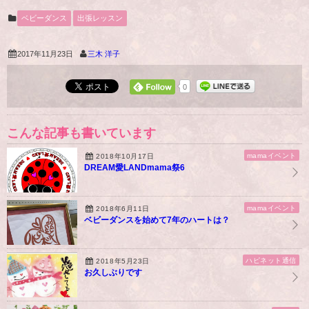
ベビーダンス
出張レッスン
2017年11月23日
三木 洋子
0
こんな記事も書いています
mamaイベント
2018年10月17日
DREAM愛LANDmama祭6
mamaイベント
2018年6月11日
ベビーダンスを始めて7年のハートは？
ハピネット通信
2018年5月23日
お久しぶりです