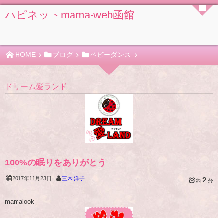
ハピネットmama-web函館
HOME
ブログ
ベビーダンス
ドリーム愛ランド
100%の眠りをありがとう
2017年11月23日
三木 洋子
2
約
分
mamalook