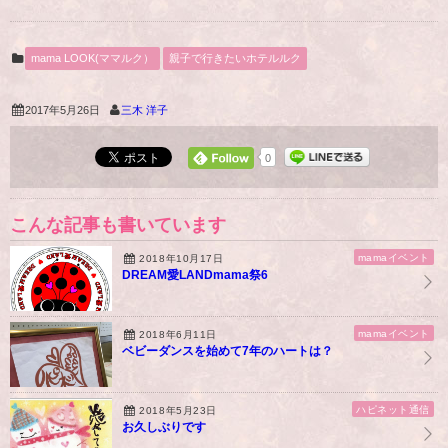
mama LOOK(ママルク）
親子で行きたいホテルルク
2017年5月26日
三木 洋子
0
こんな記事も書いています
mamaイベント
2018年10月17日
DREAM愛LANDmama祭6
mamaイベント
2018年6月11日
ベビーダンスを始めて7年のハートは？
ハピネット通信
2018年5月23日
お久しぶりです