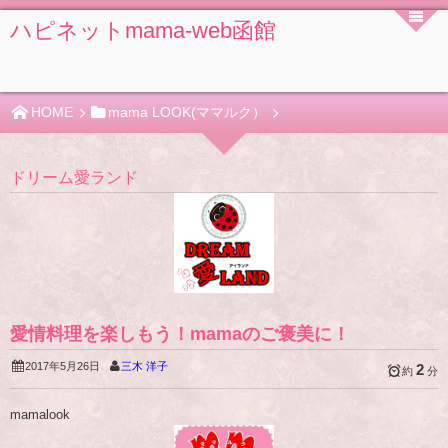
ハピネットmama-web函館
HOME
mama LOOK(ママルク）
ドリーム愛ランド
愛情料理を楽しもう！mamaのご褒美に！
2017年5月26日
三木 洋子
2
約
分
mamalook