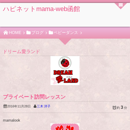
ハピネットmama-web函館
HOME
ブログ
ベビーダンス
ドリーム愛ランド
プライベート訪問レッスン
2016年11月28日
三木 洋子
3
約
分
mamalook