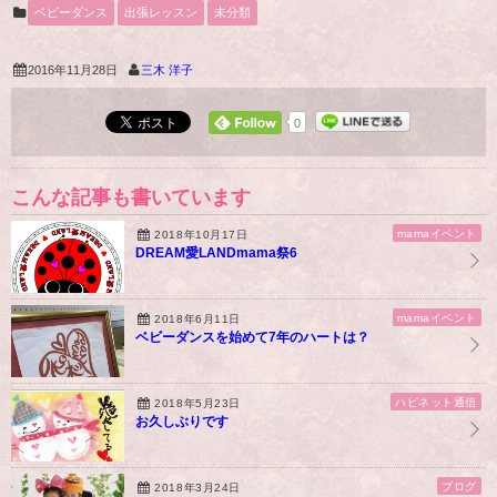
ベビーダンス
出張レッスン
未分類
2016年11月28日
三木 洋子
0
こんな記事も書いています
mamaイベント
2018年10月17日
DREAM愛LANDmama祭6
mamaイベント
2018年6月11日
ベビーダンスを始めて7年のハートは？
ハピネット通信
2018年5月23日
お久しぶりです
ブログ
2018年3月24日