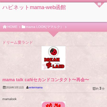
ハピネットmama-web函館
HOME
mama LOOK(ママルク）
ドリーム愛ランド
mama talk caféセカンドコンタクト〜再会〜
2016年3月11日
writermama
3
約
分
mamalook