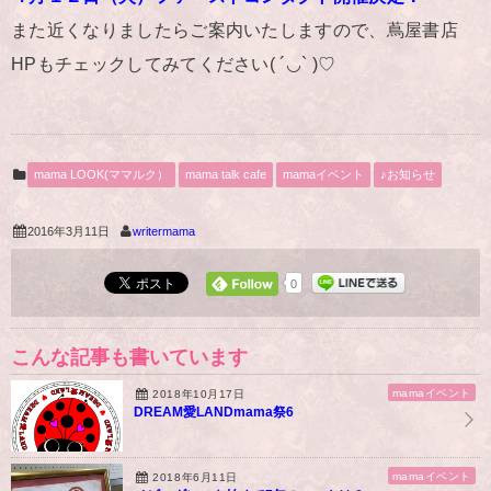
また近くなりましたらご案内いたしますので、蔦屋書店
HPもチェックしてみてください( ´◡` )♡
mama LOOK(ママルク）
mama talk cafe
mamaイベント
♪お知らせ
2016年3月11日
writermama
0
こんな記事も書いています
mamaイベント
2018年10月17日
DREAM愛LANDmama祭6
mamaイベント
2018年6月11日