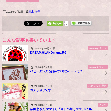
2015年9月2日
三木 洋子
0
こんな記事も書いています
mamaイベント
2018年10月17日
DREAM愛LANDmama祭6
mamaイベント
2018年6月11日
ベビーダンスを始めて7年のハートは？
ハピネット通信
2018年5月23日
お久しぶりです
ブログ
2018年3月24日
柴田恵さん ママそら「今日の輝くママ」No.879