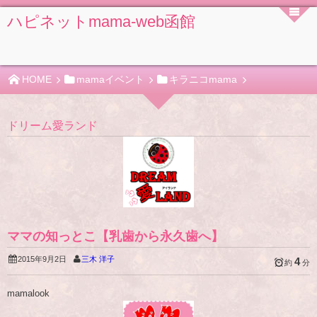
ハピネットmama-web函館
HOME
mamaイベント
キラニコmama
ドリーム愛ランド
ママの知っとこ【乳歯から永久歯へ】
2015年9月2日
三木 洋子
4
約
分
mamalook