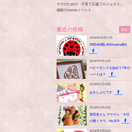
ママのための、子育て応援プロジェクト」
函館のmamaイベント
最近の投稿
続き
2018年10月17日
DREAM愛LANDmama祭6
2018年6月11日
ベビーダンスを始めて7年の
ハートは？
2018年5月23日
お久しぶりです
2018年3月24日
柴田恵さん ママそら「今日
の輝くママ」No.879
2018年3月22日