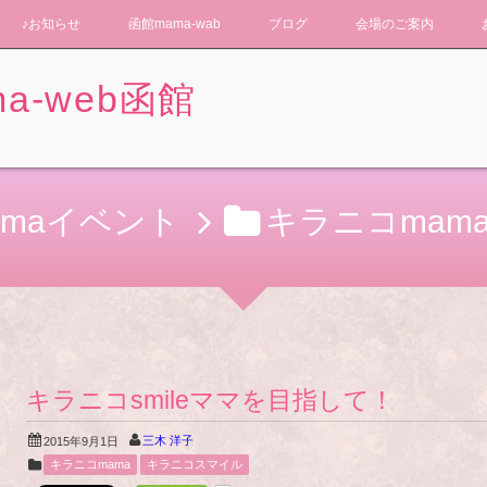
♪お知らせ
函館mama-wab
ブログ
会場のご案内
a-web函館
amaイベント
キラニコmam
キラニコsmileママを目指して！
三木 洋子
2015年9月1日
キラニコmama
キラニコスマイル