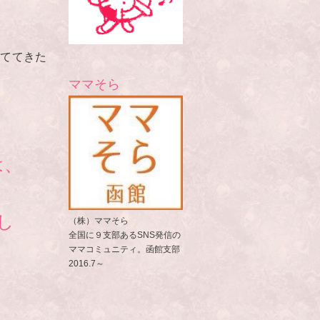
育ててきた
ママそら
は、
し
（株）ママそら
全国に９支部あるSNS発信の
ママコミュニティ。函館支部
2016.7～