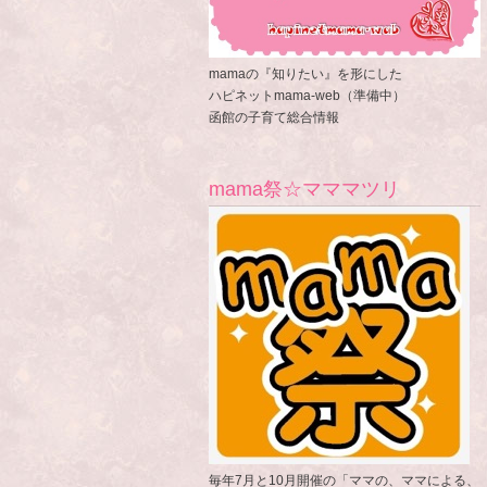
mamaの『知りたい』を形にした
ハピネットmama-web（準備中）
函館の子育て総合情報
mama祭☆マママツリ
毎年7月と10月開催の「ママの、ママによる、