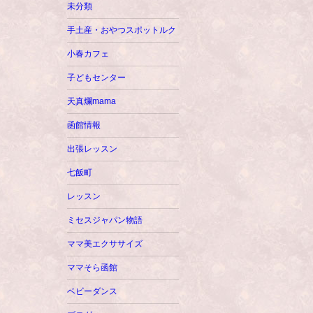
未分類
手土産・おやつスポットルク
小春カフェ
子どもセンター
天真爛mama
函館情報
出張レッスン
七飯町
レッスン
ミセスジャパン物語
ママ美エクササイズ
ママそら函館
ベビーダンス