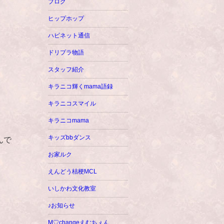
ブログ
ヒップホップ
ハピネット通信
ドリプラ物語
スタッフ紹介
キラニコ輝くmama語録
キラニコスマイル
キラニコmama
キッズbbダンス
んで
お家ルク
えんどう桔梗MCL
いしかわ文化教室
♪お知らせ
M♡changeえむちぇん