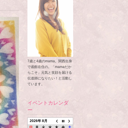
7歳と4歳のmama。関西出身
で函館在住の。「mamaだか
らこそ」元気と笑顔を届ける
伝道師になりたい！と活動し
ています。
イベントカレンダ
ー
2026年 8月
日
月
火
水
木
金
土