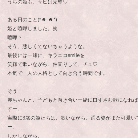
うちの姫も、サビは完璧♡
ある日のこと(*☻-☻*)
姫と喧嘩しました。笑
喧嘩？！
そう、悲しくてないちゃうような。
最後には一緒に、キラニコsmileを
笑顔で歌いながら、仲直りして、チュ♡
本気で一人の人格として向き合う時間です。
そう！
赤ちゃんと、子どもと向き合い一緒に口ずさむ歌になれ
すー。
実際に3歳の姫たちは、歌いながら、踊る姿がまた可愛い
ー。
しかしながら、