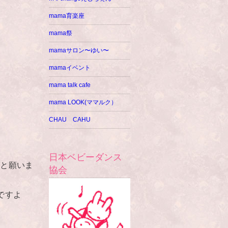
mama育楽座
mama祭
mamaサロン〜ゆい〜
mamaイベント
mama talk cafe
mama LOOK(ママルク）
CHAU CAHU
日本ベビーダンス
ばと願いま
協会
ですよ