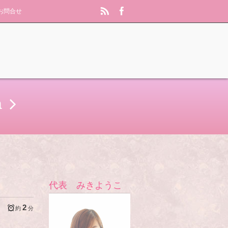
お問合せ
a
代表 みきようこ
2
約
分