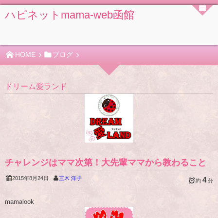
ハピネットmama-web函館
HOME
ブログ
ドリーム愛ランド
チャレンジはママ次第！大先輩ママから教わること
2015年8月24日
三木 洋子
4
約
分
mamalook