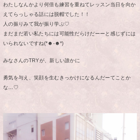
わたしなんかより何倍も練習を重ねてレッスン当日を向か
えてらっしゃる話には脱帽でした！！
人の振りみて我が振り学ぶ♡
まだまだ若い私たちには可能性だらけだーーと感じずには
いられないですね(*☻-☻*)
みなさんのTRYが、新しい誰かに
勇気を与え、笑顔を生むきっかけになるんだーてことか
な…♡