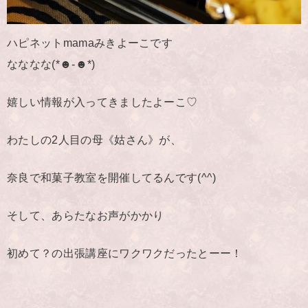
ハピネットmamaみきよーこです
なななな(*☻-☻*)
嬉しい情報が入ってきましたよーこ♡
わたしの2人目の母《姑さん》が、
奈良で和菓子教室を開催してるんです(^^)
そして、あらたなお声がかかり
初めて？の出張講座にワクワクだったとーー！