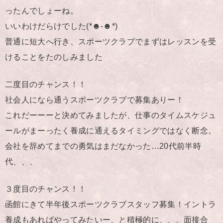
ったんでしょーね。
いいわけだらけでした(*☻-☻*)
普通に短大へ行き、スポーツクラブでまずはレッスンを受
けることをたのしみました
二度目のチャンス！！
社会人になら通うスポーツクラブで募集ありー！
これだーーーと決めてみましたが、仕事のタイムスケジュ
ールがまーったく養成に通えるタイミングではなく断念。
会社を辞めてまでの勇気はまだなかった…20代前半時
代、、、
３度目のチャンス！！
函館にきて半年後スポーツクラブスタッフ募集！イントラ
養成もあればやってみたいー、と積極的に、、、面接合