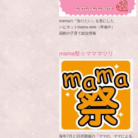
mamaの『知りたい』を形にした
ハピネットmama-web（準備中）
函館の子育て総合情報
mama祭☆マママツリ
毎年7月と10月開催の「ママの、ママによる、