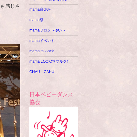
私も感じさ
mama育楽座
mama祭
mamaサロン〜ゆい〜
mamaイベント
mama talk cafe
mama LOOK(ママルク）
CHAU CAHU
日本ベビーダンス
協会