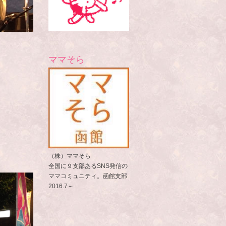
ママそら
（株）ママそら
全国に９支部あるSNS発信の
ママコミュニティ。函館支部
2016.7～