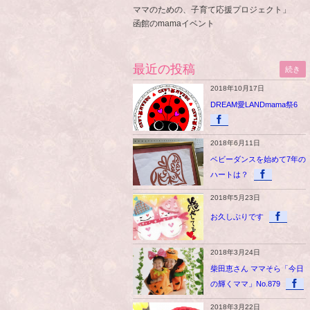
ママのための、子育て応援プロジェクト」
函館のmamaイベント
最近の投稿
続き
2018年10月17日
DREAM愛LANDmama祭6
2018年6月11日
ベビーダンスを始めて7年の
ハートは？
2018年5月23日
お久しぶりです
2018年3月24日
柴田恵さん ママそら「今日
の輝くママ」No.879
2018年3月22日