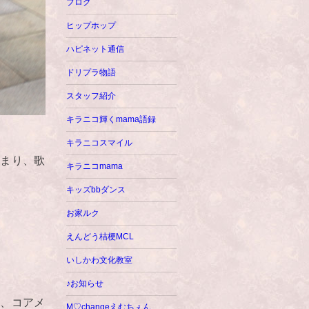
ブログ
ヒップホップ
ハピネット通信
ドリプラ物語
スタッフ紹介
キラニコ輝くmama語録
キラニコスマイル
集まり、歌
キラニコmama
キッズbbダンス
お家ルク
えんどう桔梗MCL
いしかわ文化教室
♪お知らせ
り、コアメ
M♡changeえむちぇん