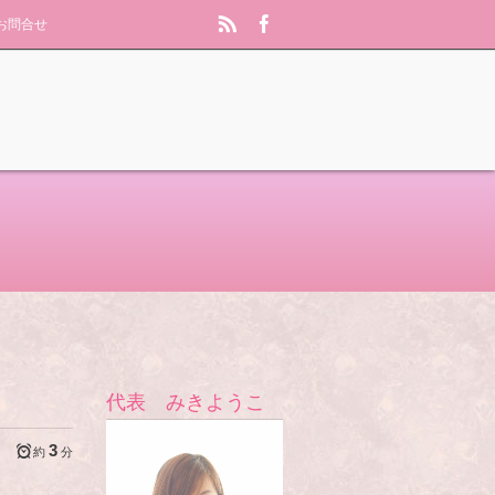
お問合せ
代表 みきようこ
3
約
分