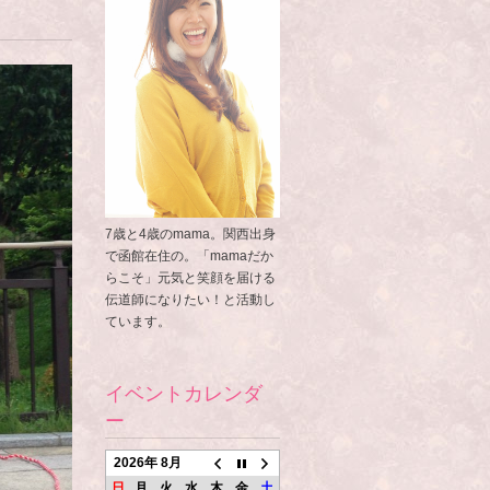
7歳と4歳のmama。関西出身
で函館在住の。「mamaだか
らこそ」元気と笑顔を届ける
伝道師になりたい！と活動し
ています。
イベントカレンダ
ー
2026年 8月
日
月
火
水
木
金
土