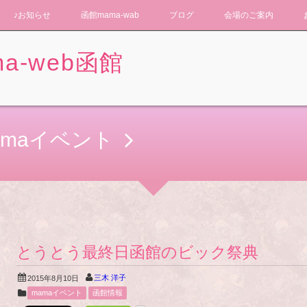
♪お知らせ
函館mama-wab
ブログ
会場のご案内
a-web函館
amaイベント
とうとう最終日函館のビック祭典
三木 洋子
2015年8月10日
mamaイベント
函館情報