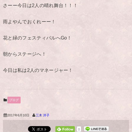
さーー今日は2人の晴れ舞台！！！
雨よやんでおくれーー！
花と緑のフェスティバルへGo！
朝からステージへ！
今日は私は2人のマネージャー！
ブログ
2017年6月10日
三木 洋子
0