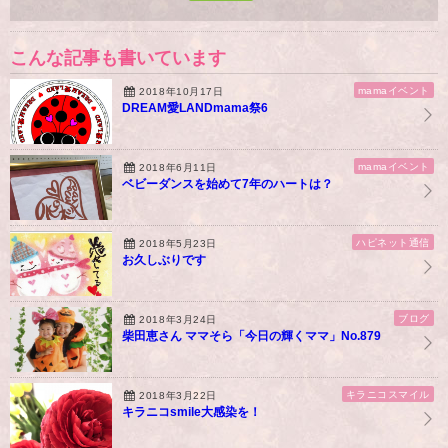
こんな記事も書いています
mamaイベント
2018年10月17日
DREAM愛LANDmama祭6
mamaイベント
2018年6月11日
ベビーダンスを始めて7年のハートは？
ハピネット通信
2018年5月23日
お久しぶりです
ブログ
2018年3月24日
柴田恵さん ママそら「今日の輝くママ」No.879
キラニコスマイル
2018年3月22日
キラニコsmile大感染を！