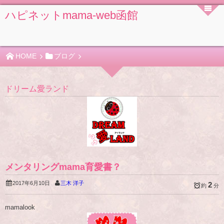
ハピネットmama-web函館
HOME
ブログ
ドリーム愛ランド
メンタリングmama育愛書？
2017年6月10日
三木 洋子
2
約
分
mamalook