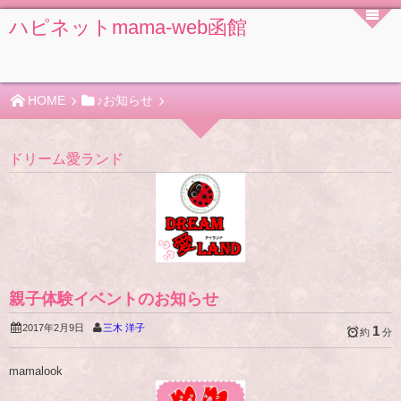
ハピネットmama-web函館
HOME
♪お知らせ
ドリーム愛ランド
親子体験イベントのお知らせ
2017年2月9日
三木 洋子
1
約
分
mamalook