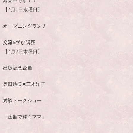
募集中です！！
【7月1日水曜日】
オープニングランチ
交流&学び講座
【7月2日木曜日】
出版記念企画
奥田絵美❌三木洋子
対談トークショー
「函館で輝くママ」