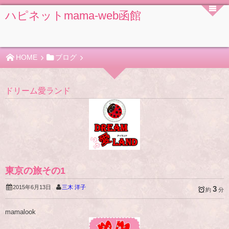
ハピネットmama-web函館
HOME
ブログ
ドリーム愛ランド
東京の旅その1
2015年6月13日
三木 洋子
3
約
分
mamalook